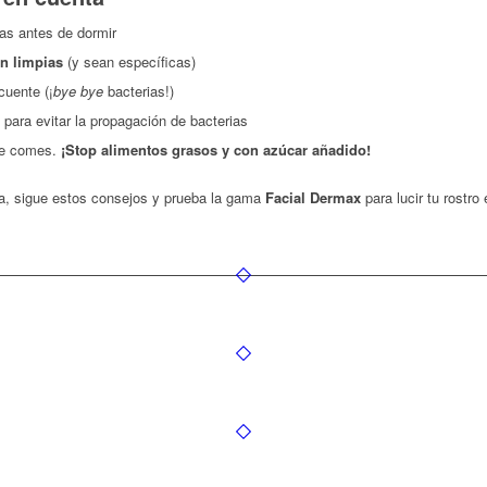
as antes de dormir
én limpias
(y sean específicas)
uente (¡
bye bye
bacterias!)
para evitar la propagación de bacterias
que comes.
¡
Stop alimentos grasos y con azúcar añadido!
isa, sigue estos consejos y prueba la gama
Facial Dermax
para lucir tu rostr