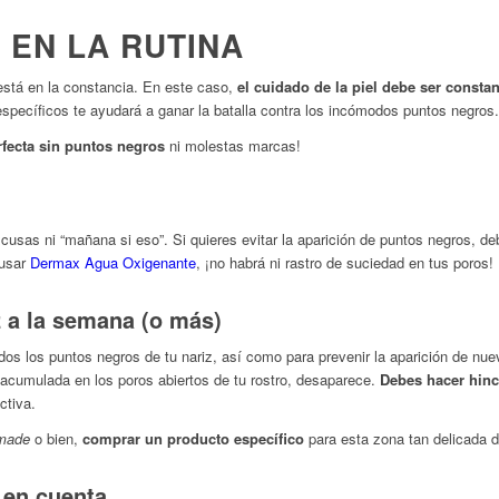
 EN LA RUTINA
está en la constancia. En este caso,
el cuidado de la piel debe ser constan
specíficos te ayudará a ganar la batalla contra los incómodos puntos negros.
rfecta sin puntos negros
ni molestas marcas!
cusas ni “mañana si eso”. Si quieres evitar la aparición de puntos negros, de
 usar
Dermax Agua Oxigenante
, ¡no habrá ni rastro de suciedad en tus poros!
z a la semana (o más)
odos los puntos negros de tu nariz, así como para prevenir la aparición de nu
 acumulada en los poros abiertos de tu rostro, desaparece.
Debes hacer hinc
ctiva.
made
o bien,
comprar un producto específico
para esta zona tan delicada de
 en cuenta