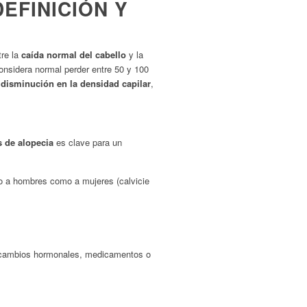
EFINICIÓN Y
tre la
caída normal del cabello
y la
considera normal perder entre 50 y 100
a
disminución en la densidad capilar
,
s de alopecia
es clave para un
to a hombres como a mujeres (calvicie
 cambios hormonales, medicamentos o