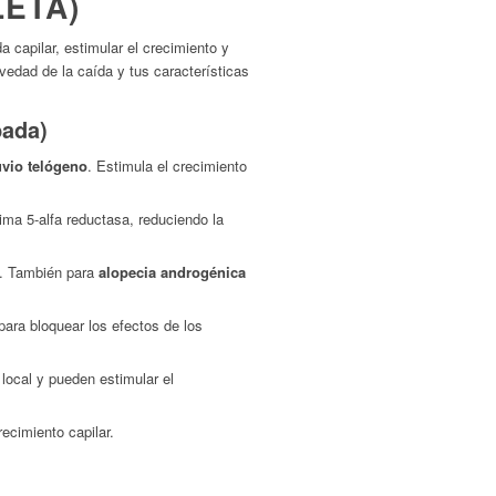
LETA)
da capilar, estimular el crecimiento y
vedad de la caída y tus características
bada)
uvio telógeno
. Estimula el crecimiento
ima 5-alfa reductasa, reduciendo la
HT. También para
alopecia androgénica
ara bloquear los efectos de los
local y pueden estimular el
recimiento capilar.