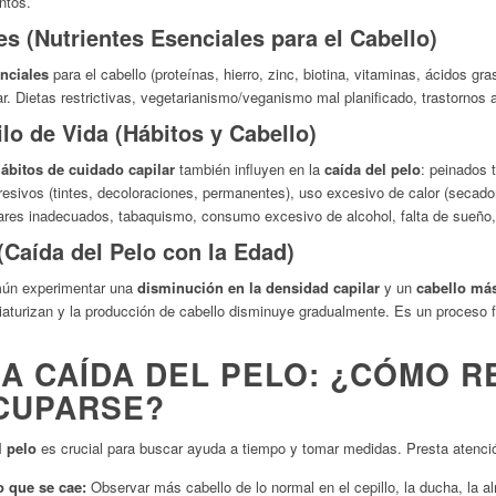
ntos.
es (Nutrientes Esenciales para el Cabello)
enciales
para el cabello (proteínas, hierro, zinc, biotina, vitaminas, ácidos gr
lar. Dietas restrictivas, vegetarianismo/veganismo mal planificado, trastornos
lo de Vida (Hábitos y Cabello)
ábitos de cuidado capilar
también influyen en la
caída del pelo
: peinados 
esivos (tintes, decoloraciones, permanentes), uso excesivo de calor (secado
ilares inadecuados, tabaquismo, consumo excesivo de alcohol, falta de sueño,
(Caída del Pelo con la Edad)
mún experimentar una
disminución en la densidad capilar
y un
cabello más
miniaturizan y la producción de cabello disminuye gradualmente. Es un proceso 
LA CAÍDA DEL PELO: ¿CÓMO 
CUPARSE?
l pelo
es crucial para buscar ayuda a tiempo y tomar medidas. Presta atenci
o que se cae:
Observar más cabello de lo normal en el cepillo, la ducha, la al