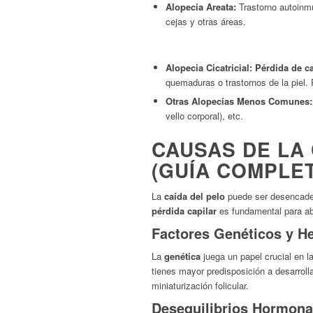
Alopecia Areata:
Trastorno autoin
cejas y otras áreas.
Alopecia Cicatricial:
Pérdida de c
quemaduras o trastornos de la piel. 
Otras Alopecías Menos Comunes:
vello corporal), etc.
CAUSAS DE LA 
(GUÍA COMPLET
La
caída del pelo
puede ser desencadena
pérdida capilar
es fundamental para ab
Factores Genéticos y He
La
genética
juega un papel crucial en l
tienes mayor predisposición a desarroll
miniaturización folicular.
Desequilibrios Hormona