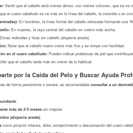
ar:
Sentir que el cabello está menos denso, con menos volumen, que se ve m
que el cuero cabelludo se ve más en la línea del cabello, la coronilla o en zo
entradas):
En hombres, la línea frontal del cabello retrocede formando una “M
bello:
En mujeres, la raya central del cabello se vuelve más ancha.
Zonas redondas y lisas sin cabello (alopecia areata).
izo:
Notar que el cabello nuevo crece más fino y se rompe con facilidad.
ión en el cuero cabelludo:
Pueden indicar problemas de piel que contribuyen
ibir que el cabello tarda más en crecer de lo habitual.
rte por la Caída del Pelo y Buscar Ayuda Prof
mas de forma persistente o severa, es recomendable
consultar a un dermató
abundante
.
rante más de 2-3 meses
sin mejorar.
nidos (alopecia areata)
.
s
como picazón intensa, dolor, enrojecimiento o descamación del cuero cabel