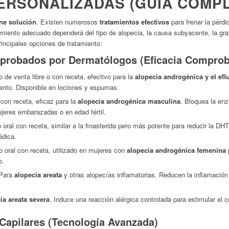
PERSONALIZADAS (GUÍA COMP
ene solución
. Existen numerosos
tratamientos efectivos
para frenar la pérdi
atamiento adecuado dependerá del tipo de alopecia, la causa subyacente, la gra
rincipales opciones de tratamiento:
probados por Dermatólogos (Eficacia Compro
 de venta libre o con receta, efectivo para la
alopecia androgénica y el efl
iento. Disponible en lociones y espumas.
on receta, eficaz para la
alopecia androgénica masculina
. Bloquea la enz
jeres embarazadas o en edad fértil.
ral con receta, similar a la finasterida pero más potente para reducir la D
édica.
oral con receta, utilizado en mujeres con
alopecia androgénica femenina
p
o.
Para
alopecia areata
y otras alopecías inflamatorias. Reducen la inflamación 
ia areata severa
. Induce una reacción alérgica controlada para estimular el c
Capilares (Tecnología Avanzada)