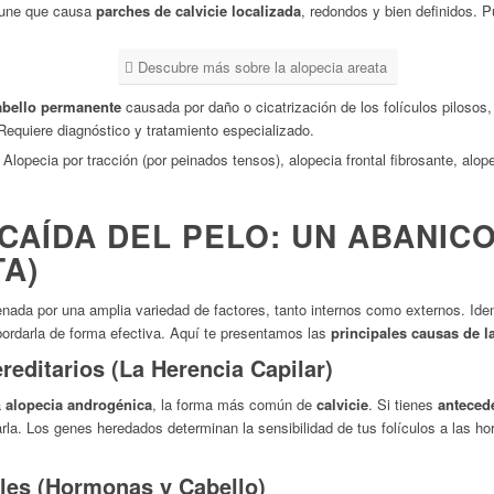
mune que causa
parches de calvicie localizada
, redondos y bien definidos. P
Descubre más sobre la alopecia areata
abello permanente
causada por daño o cicatrización de los folículos pilosos,
Requiere diagnóstico y tratamiento especializado.
Alopecia por tracción (por peinados tensos), alopecia frontal fibrosante, alope
CAÍDA DEL PELO: UN ABANIC
A)
da por una amplia variedad de factores, tanto internos como externos. Ident
ordarla de forma efectiva. Aquí te presentamos las
principales causas de l
reditarios (La Herencia Capilar)
a
alopecia androgénica
, la forma más común de
calvicie
. Si tienes
antecede
arla. Los genes heredados determinan la sensibilidad de tus folículos a las ho
les (Hormonas y Cabello)