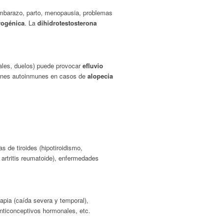
mbarazo, parto, menopausia, problemas
rogénica
. La
dihidrotestosterona
ales, duelos) puede provocar
efluvio
ciones autoinmunes en casos de
alopecia
de tiroides (hipotiroidismo,
, artritis reumatoide), enfermedades
rapia (caída severa y temporal),
 anticonceptivos hormonales, etc.