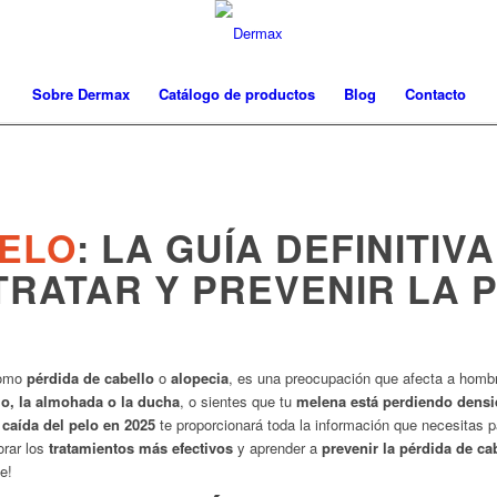
Sobre Dermax
Catálogo de productos
Blog
Contacto
PELO
: LA GUÍA DEFINITIV
TRATAR Y PREVENIR LA 
como
pérdida de cabello
o
alopecia
, es una preocupación que afecta a homb
llo, la almohada o la ducha
, o sientes que tu
melena está perdiendo dens
a caída del pelo en 2025
te proporcionará toda la información que necesitas 
orar los
tratamientos más efectivos
y aprender a
prevenir la pérdida de ca
e!