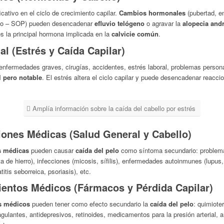
cativo en el ciclo de crecimiento capilar.
Cambios hormonales
(pubertad, e
stico – SOP) pueden desencadenar
efluvio telógeno
o agravar la
alopecia and
es la principal hormona implicada en la
calvicie común
.
l (Estrés y Caída Capilar)
enfermedades graves, cirugías, accidentes, estrés laboral, problemas person
l pero notable
. El estrés altera el ciclo capilar y puede desencadenar reac
Amplía información sobre la caída del cabello por estrés
ones Médicas (Salud General y Cabello)
s médicas
pueden causar
caída del pelo
como síntoma secundario: problemas 
lta de hierro), infecciones (micosis, sífilis), enfermedades autoinmunes (lupus
itis seborreica, psoriasis), etc.
entos Médicos (Fármacos y Pérdida Capilar)
s médicos
pueden tener como efecto secundario la
caída del pelo
: quimiote
oagulantes, antidepresivos, retinoides, medicamentos para la presión arterial,