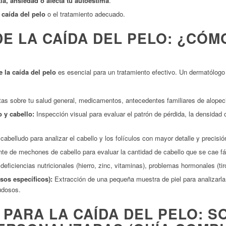
ia, ansiedad o afecta tu autoestima
.
 caída del pelo
o el tratamiento adecuado.
DE LA CAÍDA DEL PELO: ¿CÓM
 la caída del pelo
es esencial para un tratamiento efectivo. Un dermatólogo 
as sobre tu salud general, medicamentos, antecedentes familiares de alopecia,
 y cabello:
Inspección visual para evaluar el patrón de pérdida, la densidad c
abelludo para analizar el cabello y los folículos con mayor detalle y precisió
te de mechones de cabello para evaluar la cantidad de cabello que se cae fá
deficiencias nutricionales (hierro, zinc, vitaminas), problemas hormonales (t
sos específicos):
Extracción de una pequeña muestra de piel para analizarla 
dudosos.
 PARA LA CAÍDA DEL PELO: S