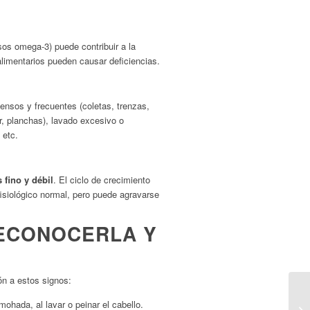
asos omega-3) puede contribuir a la
 alimentarios pueden causar deficiencias.
tensos y frecuentes (coletas, trenzas,
r, planchas), lavado excesivo o
 etc.
 fino y débil
. El ciclo de crecimiento
fisiológico normal, pero puede agravarse
RECONOCERLA Y
ón a estos signos:
mohada, al lavar o peinar el cabello.