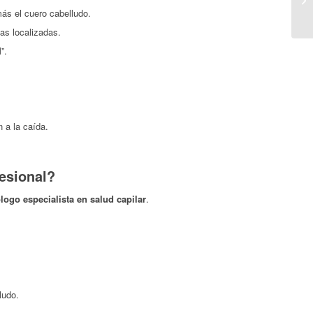
ás el cuero cabelludo.
nas localizadas.
”.
 a la caída.
esional?
logo especialista en salud capilar
.
ludo.