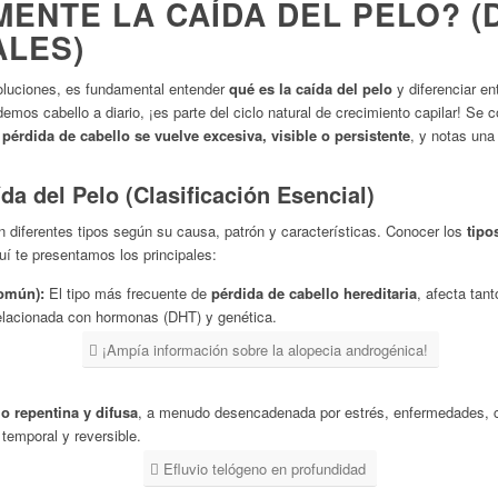
ENTE LA CAÍDA DEL PELO? (D
ALES)
oluciones, es fundamental entender
qué es la caída del pelo
y diferenciar en
emos cabello a diario, ¡es parte del ciclo natural de crecimiento capilar! Se 
a
pérdida de cabello se vuelve excesiva, visible o persistente
, y notas un
da del Pelo (Clasificación Esencial)
n diferentes tipos según su causa, patrón y características. Conocer los
tipo
í te presentamos los principales:
Común):
El tipo más frecuente de
pérdida de cabello hereditaria
, afecta tan
elacionada con hormonas (DHT) y genética.
¡Ampía información sobre la alopecia androgénica!
lo repentina y difusa
, a menudo desencadenada por estrés, enfermedades,
 temporal y reversible.
Efluvio telógeno en profundidad