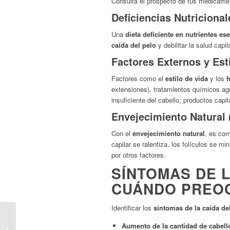
Consulta el prospecto de tus medicame
Deficiencias Nutricional
Una
dieta deficiente en nutrientes es
caída del pelo
y debilitar la salud capi
Factores Externos y Esti
Factores como el
estilo de vida
y los
h
extensiones), tratamientos químicos agr
insuficiente del cabello, productos cap
Envejecimiento Natural 
Con el
envejecimiento natural
, es co
capilar se ralentiza, los folículos se 
por otros factores.
SÍNTOMAS DE 
CUÁNDO PREO
Identificar los
síntomas de la caída de
Loavi M2 de Dermax: El
Poder de Ingredientes
Aumento de la cantidad de cabell