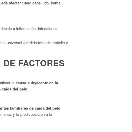
uede afectar cuero cabelludo, barba,
 debido a inflamación, infecciones,
cia universal (pérdida total del cabello y
O DE FACTORES
ificar la
causa subyacente de la
a caída del pelo
:
ntes familiares de caída del pelo
,
rmonas y la predisposición a la