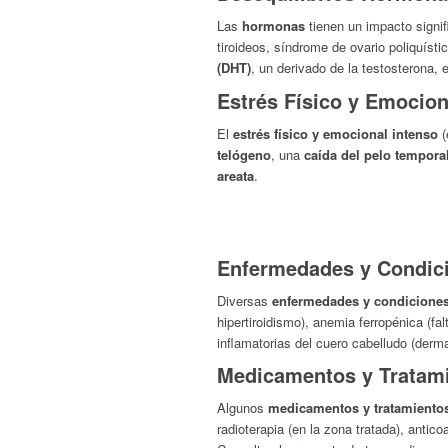
Las
hormonas
tienen un impacto signifi
tiroideos, síndrome de ovario poliquí
(DHT)
, un derivado de la testosterona, 
Estrés Físico y Emociona
El
estrés físico y emocional intenso
(
telógeno
, una
caída del pelo tempora
areata
.
Enfermedades y Condici
Diversas
enfermedades y condicione
hipertiroidismo), anemia ferropénica (fa
inflamatorias del cuero cabelludo (dermat
Medicamentos y Tratami
Algunos
medicamentos y tratamiento
radioterapia (en la zona tratada), antic