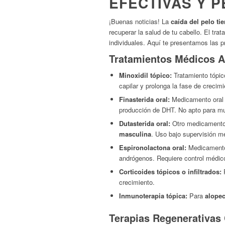
EFECTIVAS Y 
¡Buenas noticias! La
caída del pelo ti
recuperar la salud de tu cabello. El tr
individuales. Aquí te presentamos las p
Tratamientos Médicos A
Minoxidil tópico:
Tratamiento tópico
capilar y prolonga la fase de crecim
Finasterida oral:
Medicamento oral c
producción de DHT. No apto para mu
Dutasterida oral:
Otro medicamento o
masculina
. Uso bajo supervisión m
Espironolactona oral:
Medicamento 
andrógenos. Requiere control médic
Corticoides tópicos o infiltrados:
crecimiento.
Inmunoterapia tópica:
Para
alopec
Terapias Regenerativas 