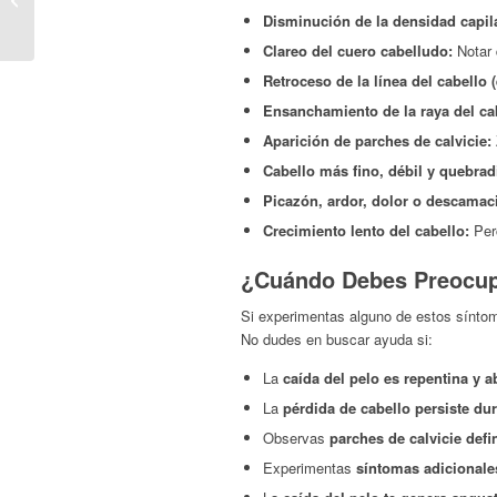
Naturales para una Piel
Disminución de la densidad capil
Sana y...
Clareo del cuero cabelludo:
Notar 
Retroceso de la línea del cabello (
Ensanchamiento de la raya del ca
Aparición de parches de calvicie:
Cabello más fino, débil y quebrad
Picazón, ardor, dolor o descamac
Crecimiento lento del cabello:
Perc
¿Cuándo Debes Preocupa
Si experimentas alguno de estos sínto
No dudes en buscar ayuda si:
La
caída del pelo es repentina y 
La
pérdida de cabello persiste du
Observas
parches de calvicie defi
Experimentas
síntomas adicionale