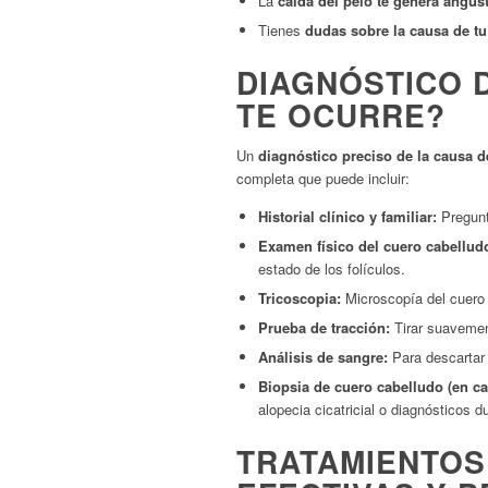
La
caída del pelo te genera angust
Tienes
dudas sobre la causa de tu
DIAGNÓSTICO 
TE OCURRE?
Un
diagnóstico preciso de la causa de
completa que puede incluir:
Historial clínico y familiar:
Pregunt
Examen físico del cuero cabelludo
estado de los folículos.
Tricoscopia:
Microscopía del cuero c
Prueba de tracción:
Tirar suavemen
Análisis de sangre:
Para descartar 
Biopsia de cuero cabelludo (en ca
alopecia cicatricial o diagnósticos 
TRATAMIENTOS