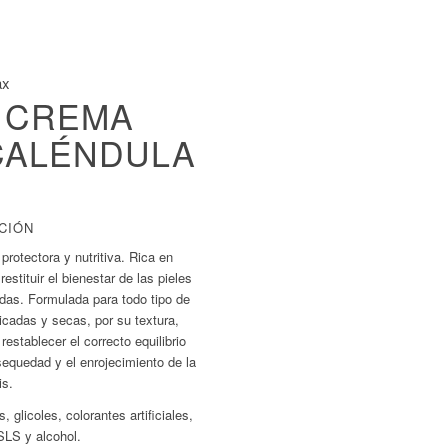
ax
– CREMA
CALÉNDULA
CIÓN
protectora y nutritiva. Rica en
stituir el bienestar de las pieles
das. Formulada para todo tipo de
icadas y secas, por su textura,
establecer el correcto equilibrio
 sequedad y el enrojecimiento de la
is.
 glicoles, colorantes artificiales,
LS y alcohol.