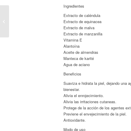
Ingredientes
Extracto de caléndula
Kebios – Champú
Extracto de equinacea
Antiseborreico
Extracto de malva
Extracto de manzanilla
Vitamina E
Alantoína
Aceite de almendras
Manteca de karité
Agua de aciano
Beneficios
Suaviza e hidrata la piel, dejando una 
bienestar.
Alivia el enrojecimiento.
Alivia las irritaciones cutaneas.
Protege de la acción de los agentes ex
Previene el envejecimiento de la piel.
Antioxidante.
Modo de uso