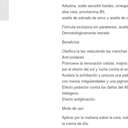
Anatri – Crema Nutritiva
Arbutina, sodio ascorbil fosfato, sinergi
de Noche
aloe vera, provitamina B5,
aceite de salvado de arroz y aceite de 
Fórmula exclusiva sin parabenos, aceite
Dermatológicamente testado.
Beneficios
Clarifica la tez reduciendo las manchas
Anti-oxidante.
Promueve la renovación celular, mejora 
por el efecto del sol y lucha contra el 
Acelera la exfoliación y procura una piel
con menos irregularidades y una pigme
Efecto protector contra los daños del 
hidrógeno.
Efecto antiglicación.
Modo de uso
Aplicar por la mañana sobre la cara, sob
la crema de día.