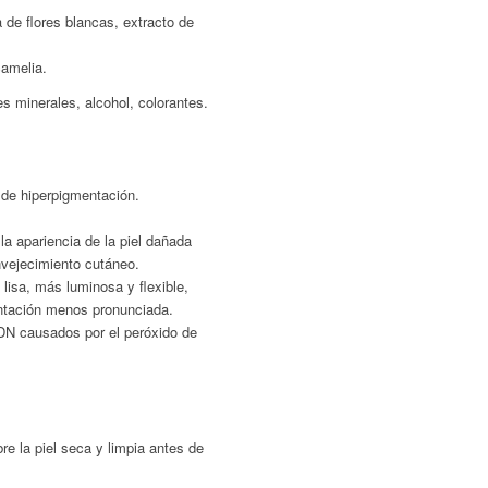
a de flores blancas, extracto de
camelia.
s minerales, alcohol, colorantes.
 de hiperpigmentación.
la apariencia de la piel dañada
envejecimiento cutáneo.
 lisa, más luminosa y flexible,
ntación menos pronunciada.
ADN causados por el peróxido de
re la piel seca y limpia antes de