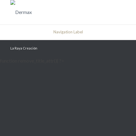
Navigation Label
La Raya Creación
function remove_title_attr(){ ?>